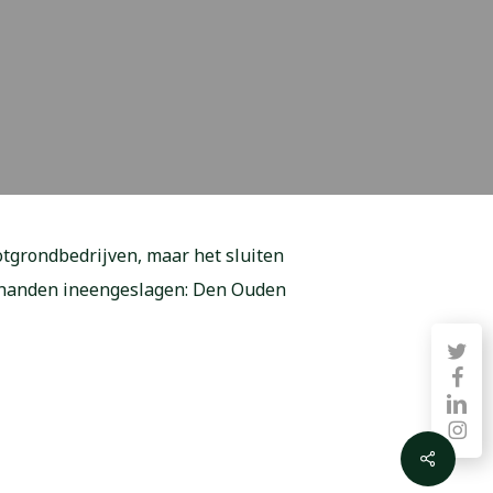
otgrondbedrijven, maar het sluiten
e handen ineengeslagen: Den Ouden
twitter
faceb
linkedin
instag
Share