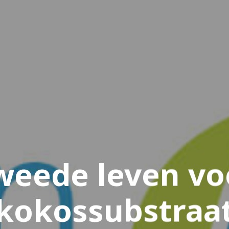
weede leven vo
kokossubstraa