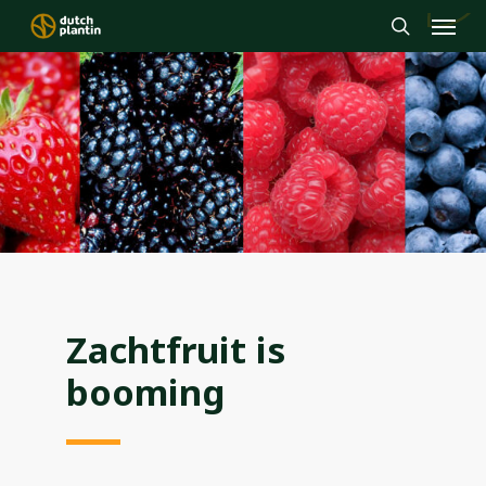
Menu
Skip
to
search
main
content
Zachtfruit is
booming