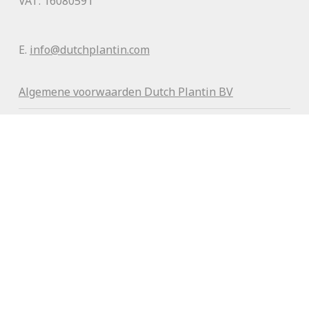
VAT: 16080591
E.
info@dutchplantin.com
Algemene voorwaa
rden Dutch Plantin BV
Delivery conditions Dutch Plantin coir India pvt ltd
Disclaimer
Privacy beleid
Sitemap