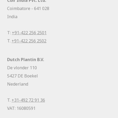
Coir India Pvt. Ltd.
Coimbatore - 641 028
India
T:
+91-422 256 2501
T.
+91-422 256 2502
Dutch Plantin B.V.
De vlonder 110
5427 DE Boekel
Nederland
T.
+31-492 72 91 36
VAT: 16080591