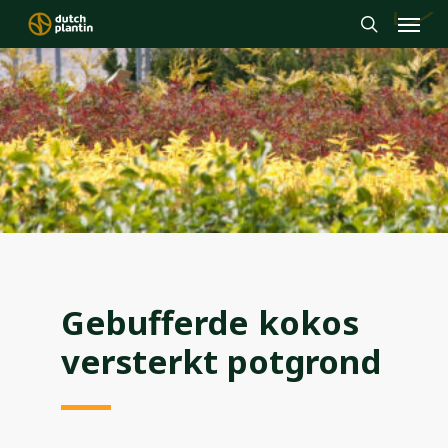
Menu
Skip
to
search
main
content
Gebufferde kokos
versterkt potgrond