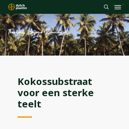
Menu
Skip
to
search
main
content
Thinking Beyond Boundaries
Kokossubstraat
voor een sterke
teelt