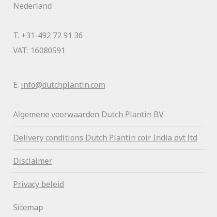
Nederland
T.
+31-492 72 91 36
VAT: 16080591
E.
info@dutchplantin.com
Algemene voorwaa
rden Dutch Plantin BV
Delivery conditions Dutch Plantin coir India pvt ltd
Disclaimer
Privacy beleid
Sitemap