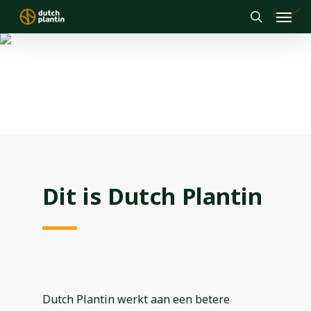
Menu
Skip
to
search
main
content
Thinking Beyond Boundaries
Dit is Dutch Plantin
Dutch Plantin werkt aan een betere