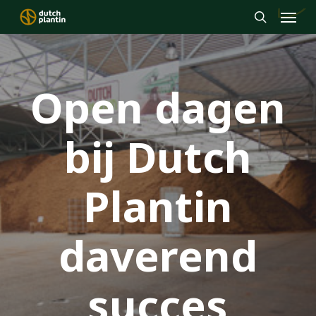
Menu
Skip
to
search
main
content
Open dagen
bij Dutch
Plantin
daverend
succes