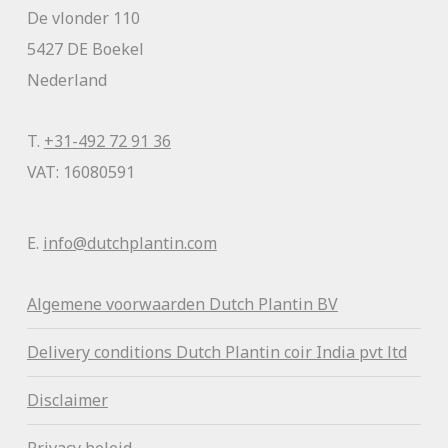
De vlonder 110
5427 DE Boekel
Nederland
T.
+31-492 72 91 36
VAT: 16080591
E.
info@dutchplantin.com
Algemene voorwaa
rden Dutch Plantin BV
Delivery conditions Dutch Plantin coir India pvt ltd
Disclaimer