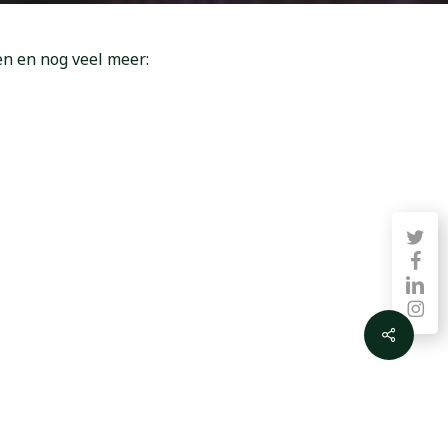
n en nog veel meer:
twitter
faceb
linkedin
instag
Share