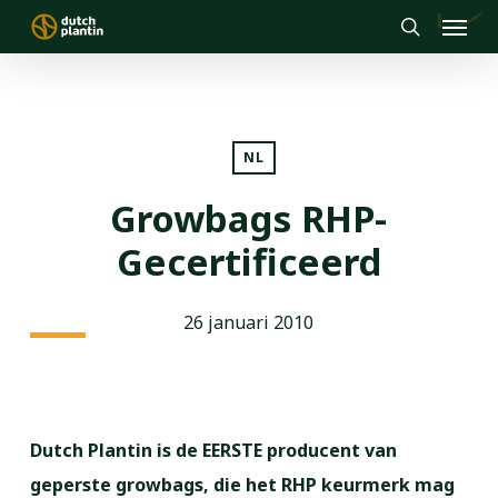
Menu
Skip
to
search
main
content
NL
Growbags RHP-
Gecertificeerd
26 januari 2010
Dutch Plantin is de EERSTE producent van
geperste growbags, die het RHP keurmerk mag