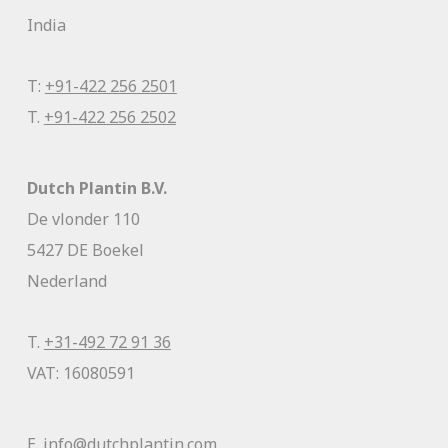
India
T:
+91-422 256 2501
T.
+91-422 256 2502
Dutch Plantin B.V.
De vlonder 110
5427 DE Boekel
Nederland
T.
+31-492 72 91 36
VAT: 16080591
E.
info@dutchplantin.com