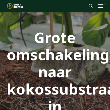
Menu
Skip
to
search
main
content
Grote
omschakeling
naar
kokossubstra
in