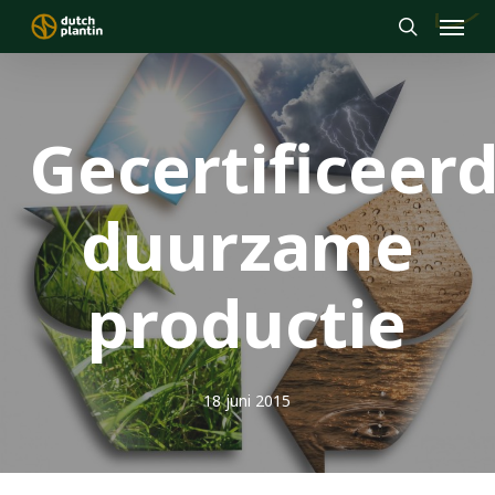
Menu
Skip
to
search
main
content
Gecertificeerd
duurzame
productie
18 juni 2015