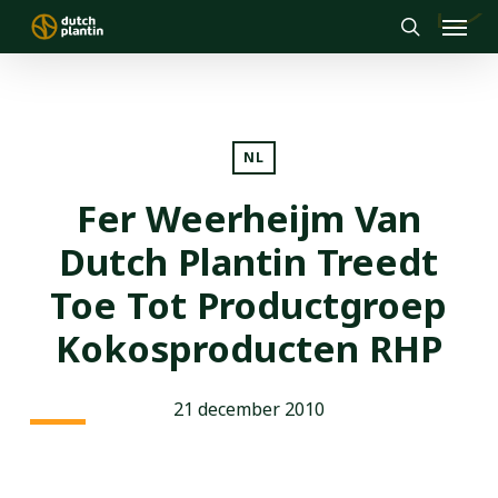
Menu
Skip
to
search
main
content
NL
Fer Weerheijm Van
Dutch Plantin Treedt
Toe Tot Productgroep
Kokosproducten RHP
21 december 2010