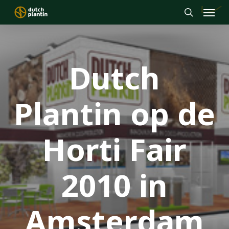
Menu
Skip
to
search
main
content
Dutch
Plantin op de
Horti Fair
2010 in
Amsterdam