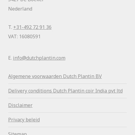
Nederland
T.
+31-492 72 91 36
VAT: 16080591
E.
info@dutchplantin.com
Algemene voorwaa
rden Dutch Plantin BV
Delivery conditions Dutch Plantin coir India pvt ltd
Disclaimer
Privacy beleid
Sitemap