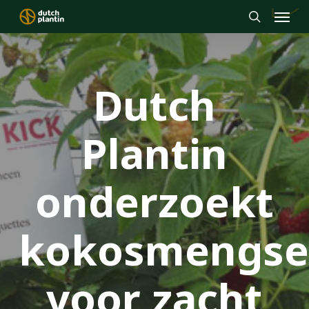
Menu
Skip
to
search
main
content
Dutch
Plantin
onderzoekt
kokosmengse
voor zacht