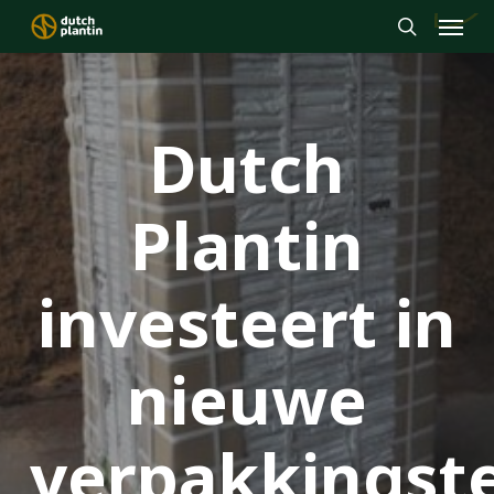
Menu
Skip
to
search
main
content
Dutch
Plantin
investeert in
nieuwe
verpakkingst