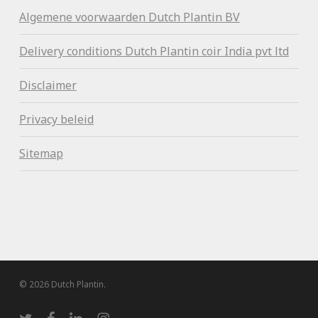
Algemene voorwaa
rden Dutch Plantin BV
Delivery conditions Dutch Plantin coir India pvt ltd
Disclaimer
Privacy beleid
Sitemap
© 2026 Dutch Plantin.
twitter
facebook
linkedin
instagram