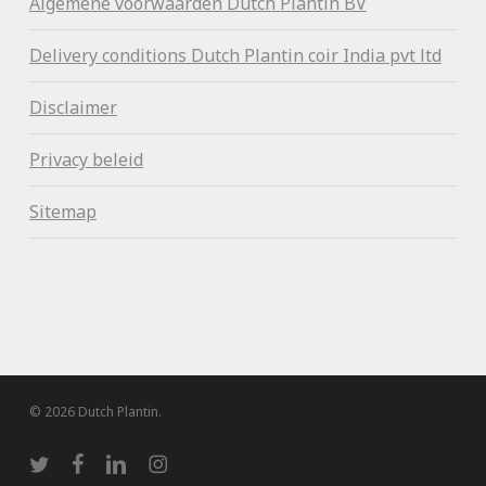
Algemene voorwaa
rden Dutch Plantin BV
Delivery conditions Dutch Plantin coir India pvt ltd
Disclaimer
Privacy beleid
Sitemap
© 2026 Dutch Plantin.
twitter
facebook
linkedin
instagram