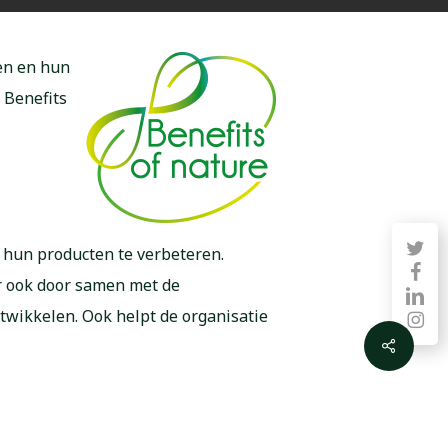
en en hun
 Benefits
twitter
n hun producten te verbeteren.
faceb
r ook door samen met de
linkedin
twikkelen. Ook helpt de organisatie
instag
Share