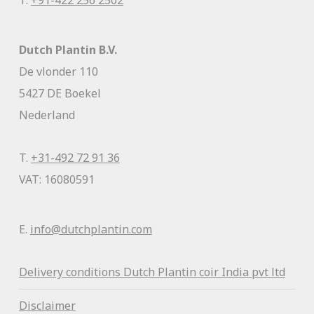
T.
+91-422 256 2502
Dutch Plantin B.V.
De vlonder 110
5427 DE Boekel
Nederland
T.
+31-492 72 91 36
VAT: 16080591
E.
info@dutchplantin.com
Delivery conditions Dutch Plantin coir India pvt ltd
Disclaimer