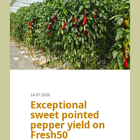
24.07.2026
Exceptional
sweet pointed
pepper yield on
Fresh50