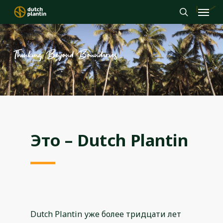
Menu
Skip
to
search
main
content
Thinking Beyond Boundaries
Это – Dutch Plantin
Dutch Plantin уже более тридцати лет