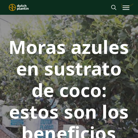
Menu
Skip
to
search
main
content
Moras azules
en sustrato
de coco:
estos son los
beneficios