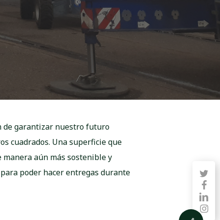
n de garantizar nuestro futuro
ros cuadrados. Una superficie que
de manera aún más sostenible y
para poder hacer entregas durante
twitter
faceb
linkedin
instag