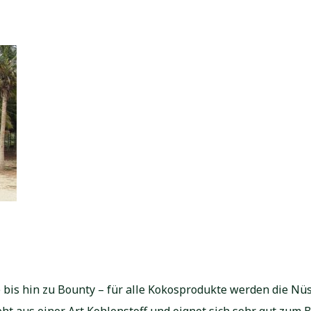
bis hin zu Bounty – für alle Kokosprodukte werden die Nüs
t aus einer Art Kohlenstoff und eignet sich sehr gut zum Be