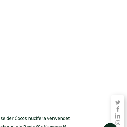
twitter
faceb
linkedin
se der Cocos nucifera verwendet.
instag
ispiel als Basis für Kunststoff.