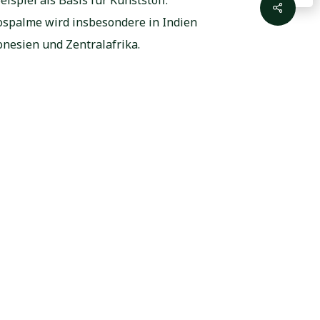
Share
kospalme wird insbesondere in Indien
onesien und Zentralafrika.
periode werden die Früchte und die
Baumstamm hervorragend als
hält man Kokosfasern und -mark.