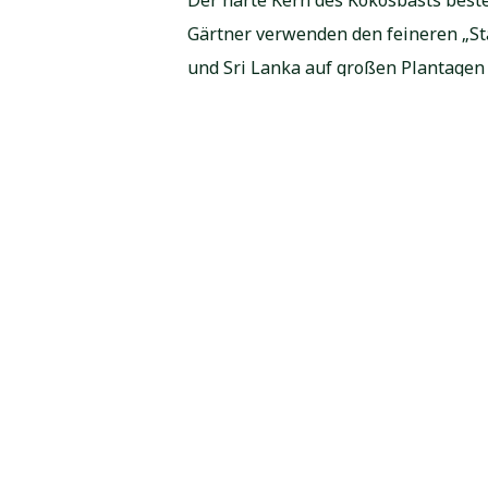
Gärtner verwenden den feineren „Sta
und Sri Lanka auf großen Plantagen a
Nichts wird weggeschmissen
Die Kokosbauern vermarkten alle Be
Blätter (zum Beispiel als Dachabde
Baumaterial. Wenn der Kokosbast ode
Mehr über Produktionsprozess >>