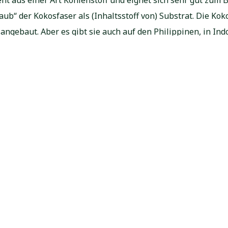
ub“ der Kokosfaser als (Inhaltsstoff von) Substrat. Die Ko
ngebaut. Aber es gibt sie auch auf den Philippinen, in Ind
standteile der Kokospalme. Während der langen Wachstums
ckung) verwendet. Am Ende seines Lebens eignet sich der 
r auch „Husk“ auf eine spezielle Art geschnitten wird, er