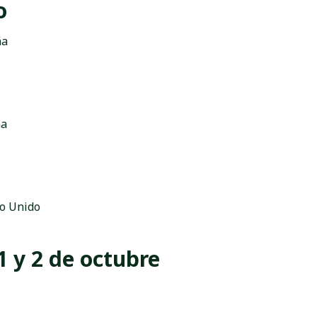
o
ña
ña
no Unido
1 y 2 de octubre