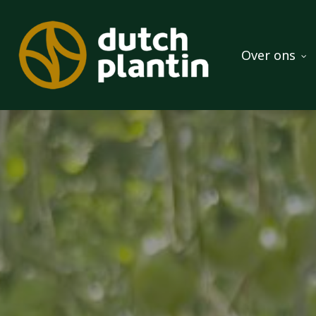
Skip
to
main
Over ons
content