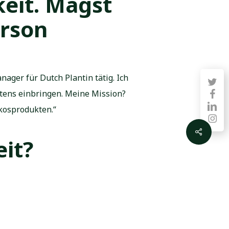
keit. Magst
erson
ager für Dutch Plantin tätig. Ich
twitter
tens einbringen. Meine Mission?
faceb
linkedin
kosprodukten.“
instag
Share
eit?
ächst