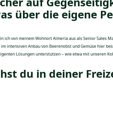
icher auf Gegenseitig
as über die eigene P
bin ich von meinem Wohnort Almería aus als Senior Sales Man
 im intensiven Anbau von Beerenobst und Gemüse hier bes
lligenten Lösungen unterstützen – wie etwa mit unseren Ko
st du in deiner Freiz
ahrrad oder auf die Yogamatte. Und ich liebe es zu kochen!“
re Kunden dich demn