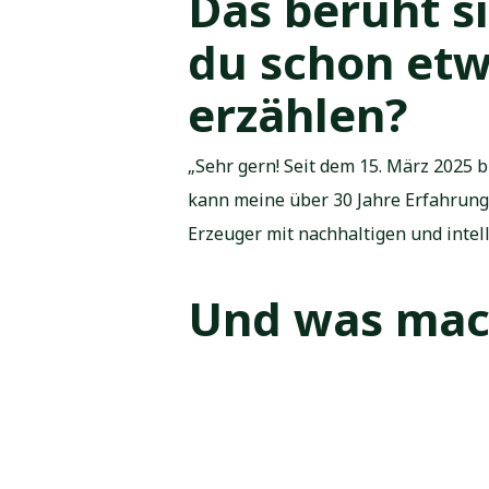
Das beruht s
du schon etw
erzählen?
„Sehr gern! Seit dem 15. März 2025 
kann meine über 30 Jahre Erfahrung
Erzeuger mit nachhaltigen und inte
Und was mach
„Dann schwinge ich mich gern aufs F
Können unse