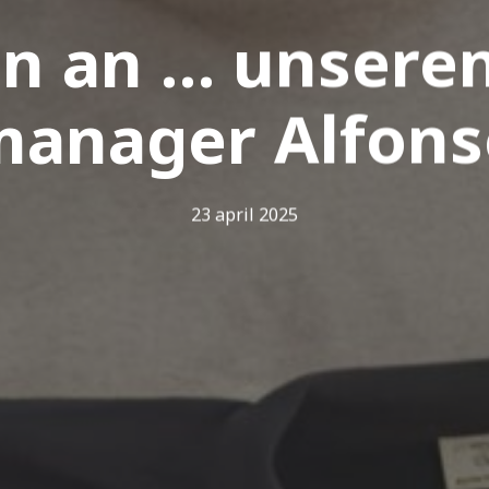
en an … unsere
anager Alfons
23 april 2025