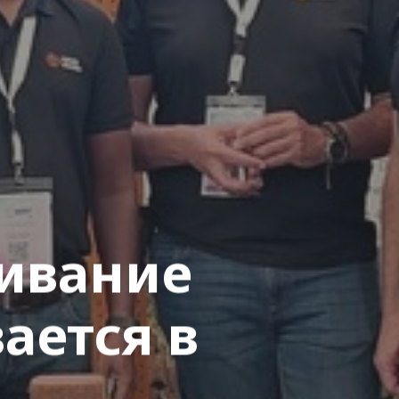
ивание
ается в