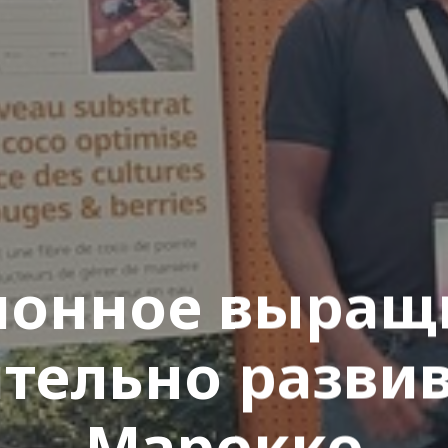
понное выращ
тельно развив
Марокко