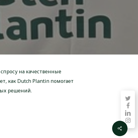
 спросу на качественные
т, как Dutch Plantin помогает
ных решений.
twitter
faceb
linkedin
instag
Share