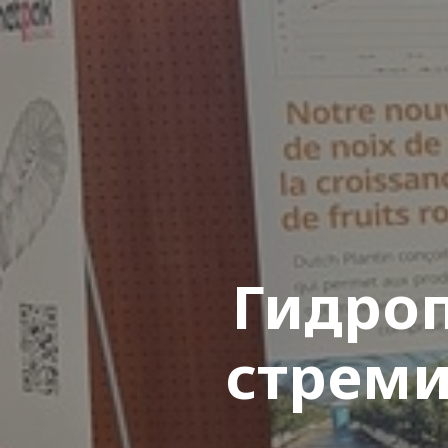
Гидро
стреми