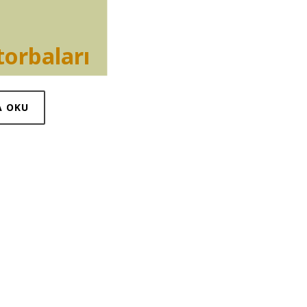
torbaları
A OKU