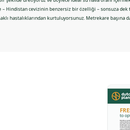
ir şekilde üretiyoruz ve böylece ideal su hava oranı içermekt
ve – Hindistan cevizinin benzersiz bir özelliği – sonsuza dek 
naklı hastalıklarından kurtuluyorsunuz. Metrekare başına d
ven coco
mize
h