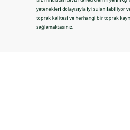
biz Hindistan cevizi taneciklerini
yenilikçi
b
yetenekleri dolayısıyla iyi sulanılabiliyor 
toprak kalitesi ve herhangi bir toprak kay
sağlamaktasınız.
FRESH50: the pro
growbag to opti
vegetable growt