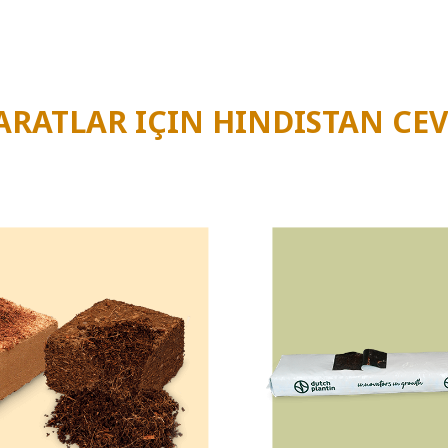
unuz
?
Bu konuda size seve seve daha fazla bilgi vermek ister
ARATLAR IÇIN HINDISTAN CEV