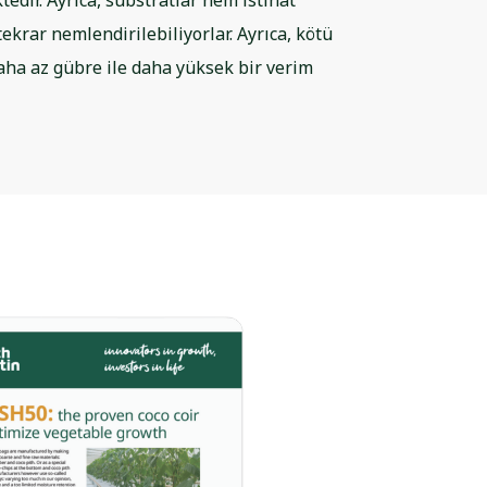
edir. Ayrıca, substratlar nem istinat
tekrar nemlendirilebiliyorlar. Ayrıca, kötü
aha az gübre ile daha yüksek bir verim