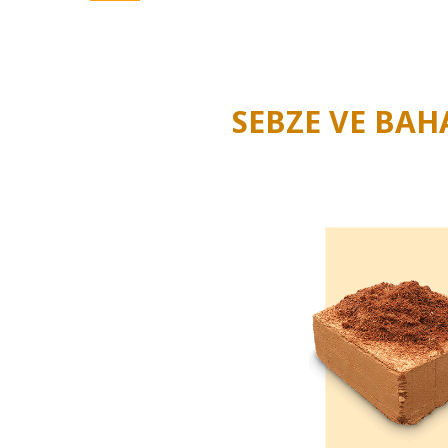
substratlar ile bir ekim başlatmak istiyor mus
SEBZE VE BAH