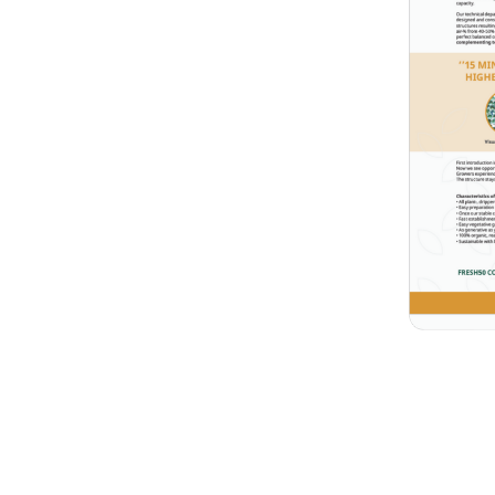
getable cultivation, called:
brochure
.
que raw material:
nables us to achieve a higher
aking uniform blends of
iber and coco pith. Or as a
and coco pith on top. Some
r growbags: varying too
 too limited moisture