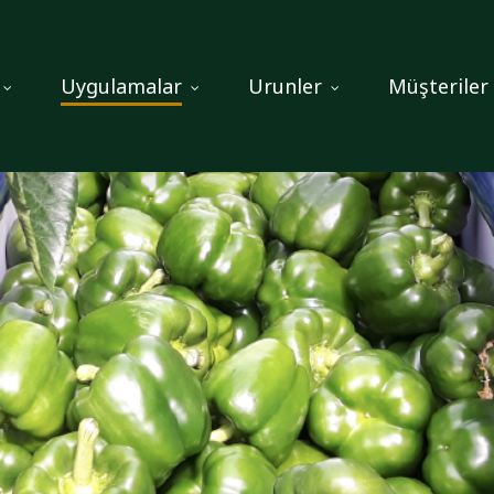
Uygulamalar
Urunler
Müşteriler