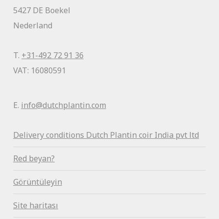
5427 DE Boekel
Nederland
T.
+31-492 72 91 36
VAT: 16080591
E.
info@dutchplantin.com
Delivery conditions Dutch Plantin coir India pvt ltd
Red beyan?
Görüntüleyin
Site haritası