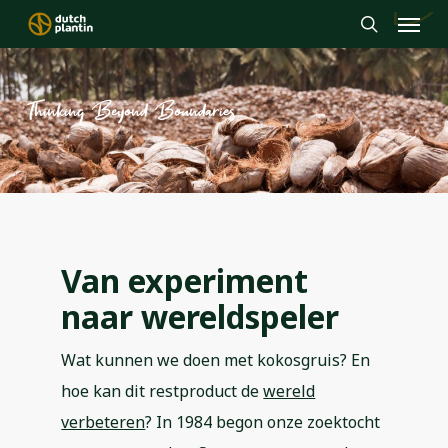
Menu
Skip
to
search
main
content
Thinking Beyond Boundaries
Van experiment
naar wereldspeler
Wat kunnen we doen met kokosgruis? En
hoe kan dit restproduct de
wereld
verbeteren
? In 1984 begon onze zoektocht