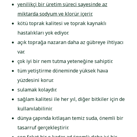
yenilikçi bir üretim süreci sayesinde az
miktarda sodyum ve klorür içerir.
kötü toprak kalitesi ve toprak kaynaklı
hastalıkları yok ediyor.
açık toprağa nazaran daha az gübreye ihtiyacı
var.
çok iyi bir nem tutma yeteneğine sahiptir.
tüm yetiştirme döneminde yüksek hava
yüzdesini korur.
sulamak kolaydır.
sağlam kalitesi ile her yıl, diğer bitkiler için de
kullanılabilinir.
dünya çapında kıtlaşan temiz suda, önemli bir
tasarruf gerçekleştirir.
son fakat bir o kadar ad önemli: daha iyi bir