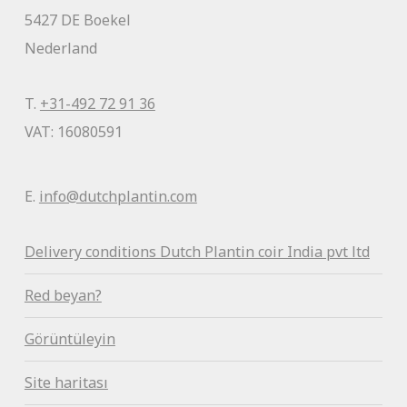
5427 DE Boekel
Nederland
T.
+31-492 72 91 36
VAT: 16080591
E.
info@dutchplantin.com
Delivery conditions Dutch Plantin coir India pvt ltd
Red beyan?
Görüntüleyin
Site haritası