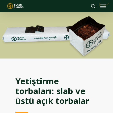
Menu
Skip
to
search
main
content
Yetiştirme
torbaları: slab ve
üstü açık torbalar