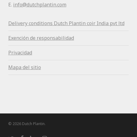
E.
info@dutchplantin.com
Delivery conditions Dutch Plantin coir India pvt ltd
Exención de responsabilidad
Privacidad
Mapa del sitio
© 2026 Dutch Plantin.