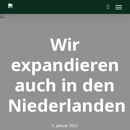
Menu
Skip
to
search
main
content
Wir
expandieren
auch in den
Niederlanden
5. Januar 2021