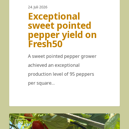
wählen unsere Produktionsstandorte nach
24. Juli 2026
Exceptional
strategischen Gesichtspunkten und auf lange
sweet pointed
Sicht aus. So gewährleisten wir die beste
pepper yield on
Qualität, für jetzt und in der Zukunft.
Fresh50
A sweet pointed pepper grower
achieved an exceptional
production level of 95 peppers
per square…
DE