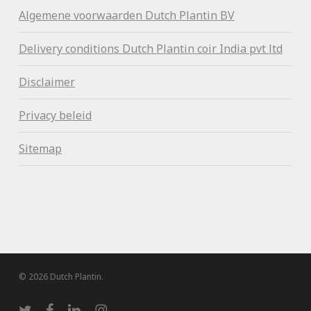
Algemene voorwaa
rden Dutch Plantin BV
Delivery conditions Dutch Plantin coir India pvt ltd
Disclaimer
Privacy beleid
Sitemap
© 2026 Dutch Plantin.
twitter
facebook
linkedin
instagram