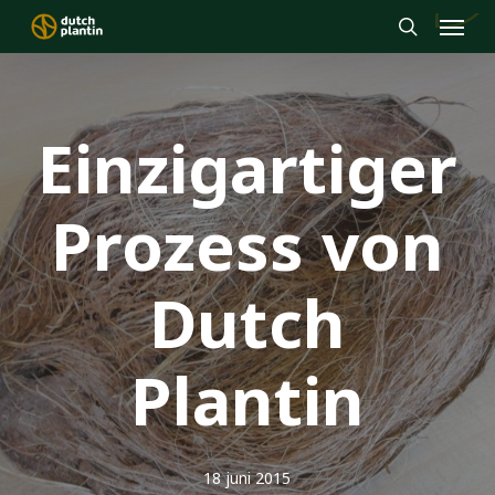
Menu
Skip
to
search
main
content
Einzigartiger
Prozess von
Dutch
Plantin
18 juni 2015