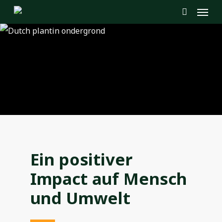
Menu
Skip
to
search
main
content
Ein positiver
Impact auf Mensch
und Umwelt